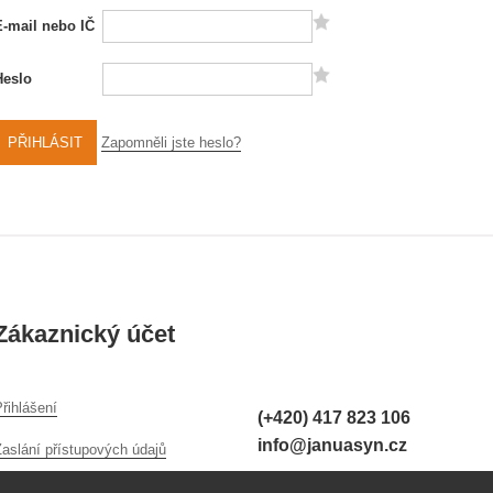
E-mail nebo IČ
Heslo
PŘIHLÁSIT
Zapomněli jste heslo?
Zákaznický účet
řihlášení
(+420) 417 823 106
info@januasyn.cz
Zaslání přístupových údajů