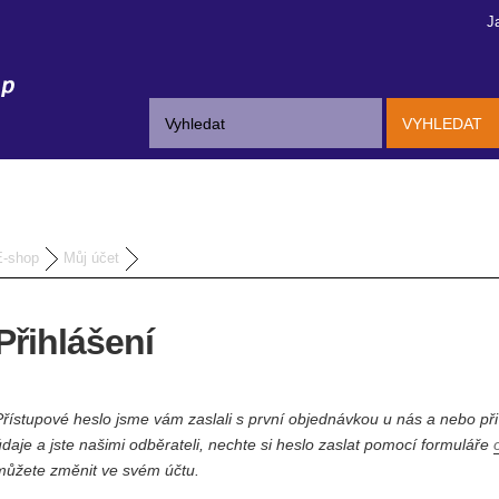
J
VYHLEDAT
E-shop
Můj účet
Přihlášení
Přístupové heslo jsme vám zaslali s první objednávkou u nás a nebo při
údaje a jste našimi odběrateli, nechte si heslo zaslat pomocí formuláře
můžete změnit ve svém účtu.