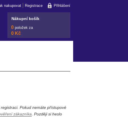
|
ak nakupovat
Registrace
Přihlášení
Nákupní košík
0
položek za
0 Kč
 registraci. Pokud nemáte přístupové
ověření zákazníka
. Později si heslo