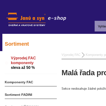
Sortiment
Výprodej FAC
Komponenty p
Výprodej FAC
komponenty
sleva až 50 %
Malá řada pr
Komponenty FAC
Sekce neobsahuje žádné položk
Sortiment FADINI