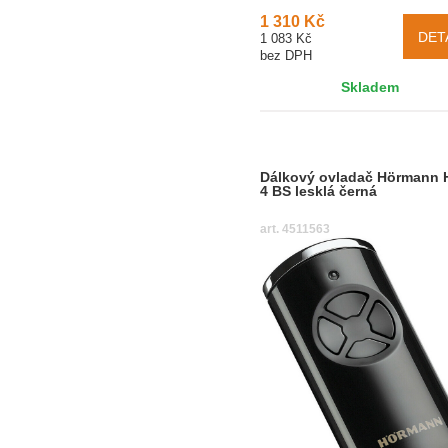
1 310 Kč
DET
1 083 Kč
bez DPH
Skladem
Dálkový ovladač Hörmann 
4 BS lesklá černá
art. 4511563