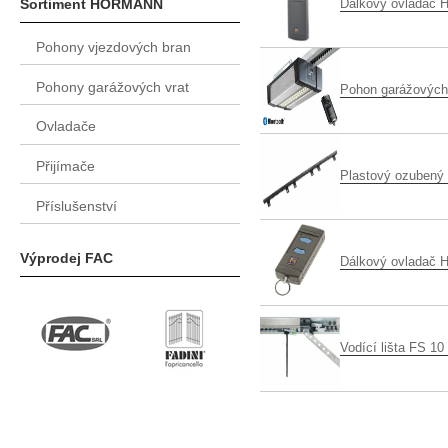
Dálkový ovladač 
Sortiment HÖRMANN
Pohony vjezdových bran
Pohony garážových vrat
Pohon garážových 
Ovladače
Přijímače
Plastový ozubený
Příslušenství
Výprodej FAC
Dálkový ovladač 
Vodící lišta FS 1