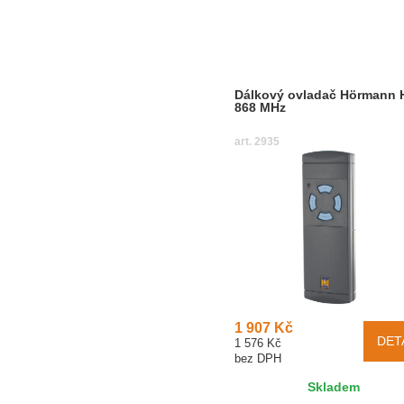
Dálkový ovladač Hörmann H
868 MHz
art. 2935
1 907 Kč
DET
1 576 Kč
bez DPH
Skladem