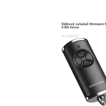
Dálkový ovladač Hörmann 
4 BS černá
art. 4511734