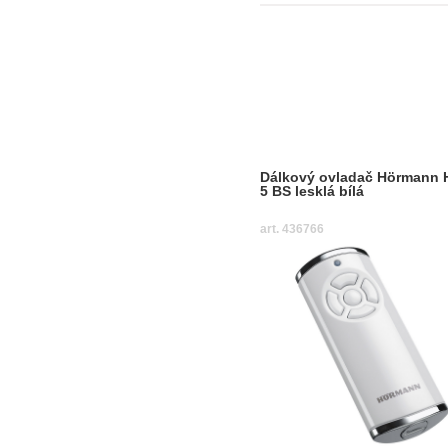
Dálkový ovladač Hörmann 
5 BS lesklá bílá
art. 436766