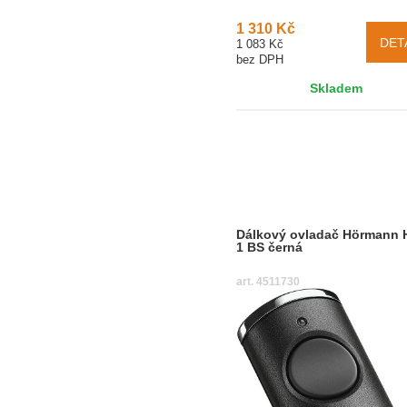
1 310 Kč
DET
1 083 Kč
bez DPH
Skladem
Dálkový ovladač Hörmann 
1 BS černá
art. 4511730