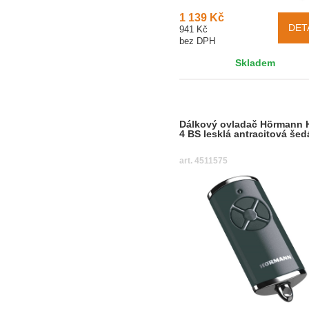
1 139 Kč
DET
941 Kč
bez DPH
Skladem
Dálkový ovladač Hörmann 
4 BS lesklá antracitová šed
art. 4511575