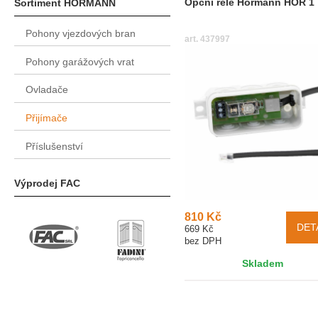
Opční relé Hörmann HOR 1
Sortiment HÖRMANN
Pohony vjezdových bran
art. 437997
Pohony garážových vrat
Ovladače
Přijímače
Příslušenství
Výprodej FAC
810 Kč
DET
669 Kč
bez DPH
Skladem