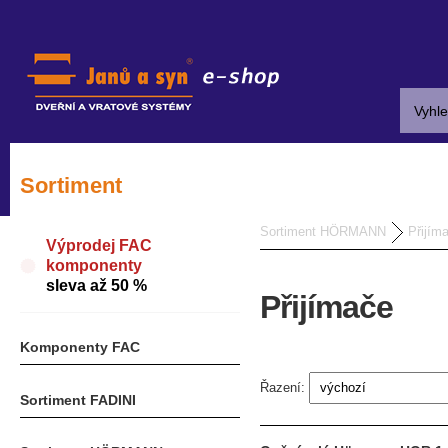
Sortiment
Sortiment HÖRMANN
Přijím
Výprodej FAC
komponenty
sleva až 50 %
Přijímače
Komponenty FAC
Řazení:
Sortiment FADINI