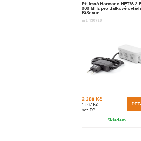
Přijímač Hörmann HET/S 2 
868 MHz pro dálkové ovlád
BiSecur
art. 436728
2 380 Kč
DET
1 967 Kč
bez DPH
Skladem