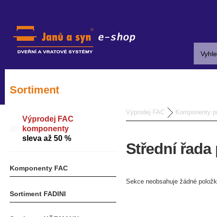
Sortiment
Výprodej FAC
Komponenty p
Výprodej FAC
komponenty
sleva až 50 %
Střední řada
Komponenty FAC
Sekce neobsahuje žádné položk
Sortiment FADINI