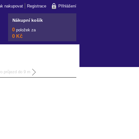
|
ak nakupovat
Registrace
Přihlášení
Nákupní košík
0
položek za
0 Kč
ro průjezd do 9 m