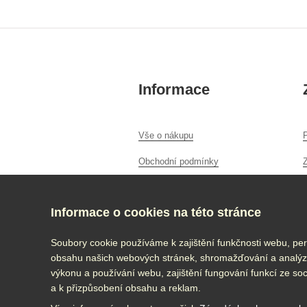
Informace
Vše o nákupu
P
Obchodní podmínky
Ochrana osobních údajů
Informace o cookies na této stránce
O nás
Kontakt
Soubory cookie používáme k zajištění funkčnosti webu, per
obsahu našich webových stránek, shromažďování a analýz
výkonu a používání webu, zajištění fungování funkcí ze soc
2026 ©
Janů a syn s.r.o.
a k přizpůsobení obsahu a reklam.