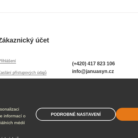
Zákaznický účet
řihlášení
(+420) 417 823 106
info@januasyn.cz
Zaslání přístupových údajů
sonalizaci
PODROBNÉ NASTAVENÍ
e informací o
iálních médií