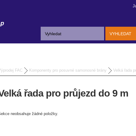
J
VYHLEDAT
Výprodej FAC
Komponenty pro posuvné samonosné brány
Velká řada p
Velká řada pro průjezd do 9 m
Sekce neobsahuje žádné položky.