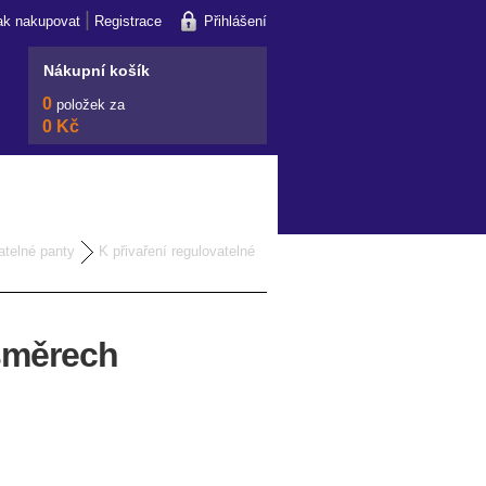
|
ak nakupovat
Registrace
Přihlášení
Nákupní košík
0
položek za
0 Kč
atelné panty
K přivaření regulovatelné
 směrech