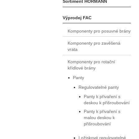
Sortiment HÖRMANN
Výprodej FAC
Komponenty pro posuvné brány
Komponenty pro zavěšená
vrata
Komponenty pro rotační
křídlové brány
Panty
Regulovatelné panty
Panty k přivaření s
deskou k přišroubování
Panty k přivaření s
malou deskou k
přišroubování
Ložiskové regulovatelné