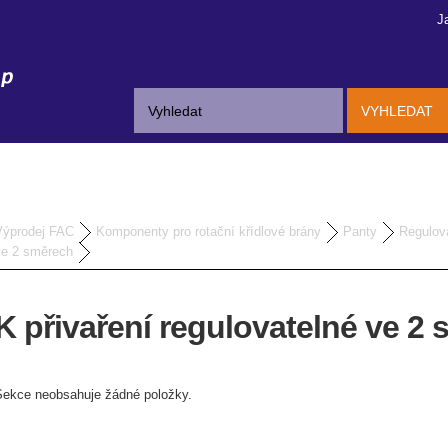
J
VYHLEDAT
Výprodej FAC
Komponenty pro rotační křídlové brány
Panty
Regulov
ve 2 směrech
K přivaření regulovatelné ve 2
Sekce neobsahuje žádné položky.