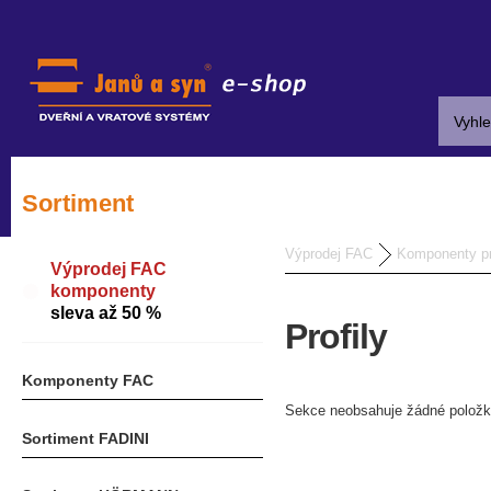
Sortiment
Výprodej FAC
Komponenty pr
Výprodej FAC
komponenty
sleva až 50 %
Profily
Komponenty FAC
Sekce neobsahuje žádné položk
Sortiment FADINI