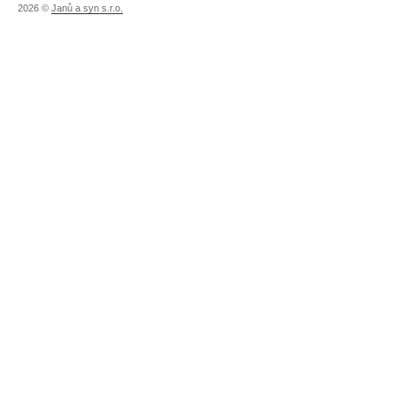
2026 ©
Janů a syn s.r.o.