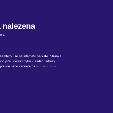
a nalezena
uje.
 se kterou se na internetu setkáte. Stránka
bo jste udělali chybu v zadání adresy.
i správně nebo začněte na
úvodní straně
.