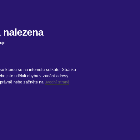
a nalezena
uje.
 se kterou se na internetu setkáte. Stránka
bo jste udělali chybu v zadání adresy.
i správně nebo začněte na
úvodní straně
.