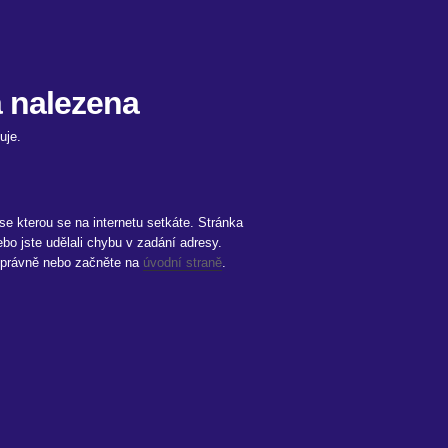
a nalezena
uje.
 se kterou se na internetu setkáte. Stránka
bo jste udělali chybu v zadání adresy.
i správně nebo začněte na
úvodní straně
.