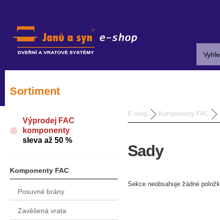
Sortiment
E-shop
Komponenty FAC
Výprodej FAC
komponenty
sleva až 50 %
Sady
Komponenty FAC
Sekce neobsahuje žádné položk
Posuvné brány
Zavěšená vrata