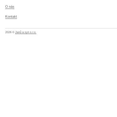
O nás
Kontakt
2026 ©
Janů a syn s.r.o.