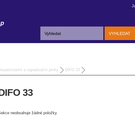
J
VYHLEDAT
Bezpečnostní a signalizační prvky
DIFO 33
DIFO 33
Sekce neobsahuje žádné položky.