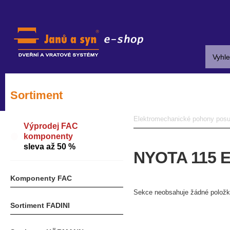
Sortiment
Elektromechanické pohony pos
Výprodej FAC
komponenty
sleva až 50 %
NYOTA 115 
Komponenty FAC
Sekce neobsahuje žádné položk
Sortiment FADINI