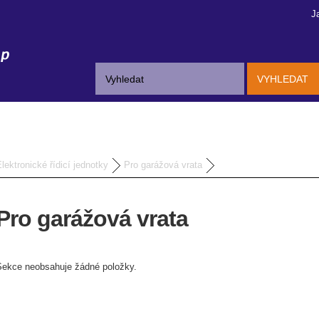
J
VYHLEDAT
lektronické řídicí jednotky
Pro garážová vrata
Pro garážová vrata
Sekce neobsahuje žádné položky.