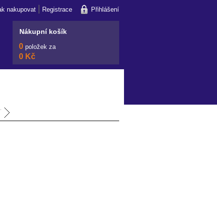
|
ak nakupovat
Registrace
Přihlášení
Nákupní košík
0
položek za
0 Kč
T