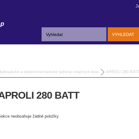
J
VYHLEDAT
Hydraulické a elektromechanické pohony rotačních bran
APROLI 280 BAT
APROLI 280 BATT
Sekce neobsahuje žádné položky.