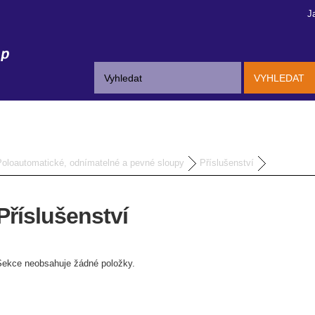
J
VYHLEDAT
Poloautomatické, odnímatelné a pevné sloupy
Příslušenství
Příslušenství
Sekce neobsahuje žádné položky.