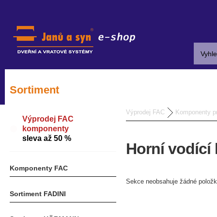
Sortiment
Výprodej FAC
Komponenty pr
Výprodej FAC
komponenty
sleva až 50 %
Horní vodící
Komponenty FAC
Sekce neobsahuje žádné položk
Sortiment FADINI