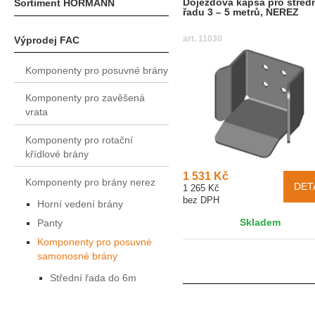
Dojezdová kapsa pro střed
Sortiment HÖRMANN
řadu 3 – 5 metrů, NEREZ
art. 11030
Výprodej FAC
Komponenty pro posuvné brány
Komponenty pro zavěšená
vrata
Komponenty pro rotační
křídlové brány
1 531 Kč
Komponenty pro brány nerez
DET
1 265 Kč
bez DPH
Horní vedení brány
Skladem
Panty
Komponenty pro posuvné
samonosné brány
Střední řada do 6m