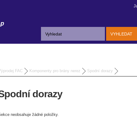
J
VYHLEDAT
Výprodej FAC
Komponenty pro brány nerez
Spodní dorazy
Spodní dorazy
Sekce neobsahuje žádné položky.