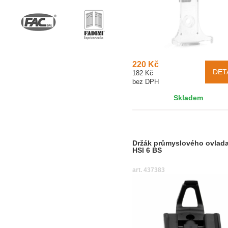
220 Kč
DET
182 Kč
bez DPH
Skladem
Držák průmyslového ovlad
HSI 6 BS
art. 437383