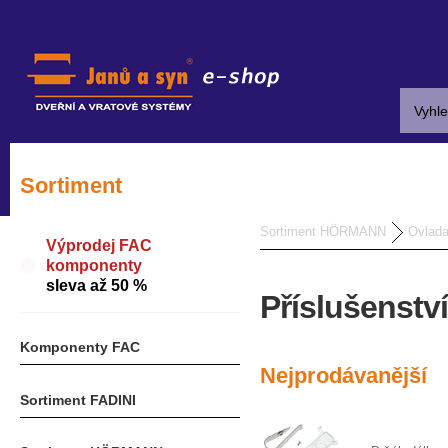
Sortiment
Sortiment HÖRMANN
Ovlad
Výprodej FAC
komponenty
sleva až 50 %
Příslušenstv
Komponenty FAC
Nejprodávanější
Sortiment FADINI