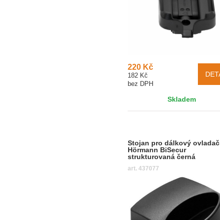
220 Kč
DET
182 Kč
bez DPH
Skladem
Stojan pro dálkový ovladač
Hörmann BiSecur
strukturovaná černá
art. 437077