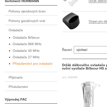
Držák dálkov
Sortiment HÖRMANN
Pohony vjezdových bran
Pohony garážových vrat
Stojan pro d
Ovladače
Ovladače BiSecur
Ovladače 868 MHz
Řazení:
Ovladače 40 MHz
Ovladače 27 MHz
Příslušenství pro ovladače
Držák dálkového ovladače 
ruční vysílače BiSecur HS 
Přijímače
art. 436698
Příslušenství
Výprodej FAC