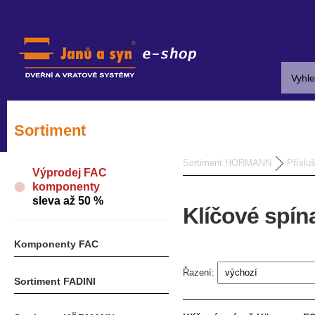
Sortiment
Sortiment HÖRMANN
Příslu
Výprodej FAC
komponenty
sleva až 50 %
Klíčové spín
Komponenty FAC
Řazení:
Sortiment FADINI