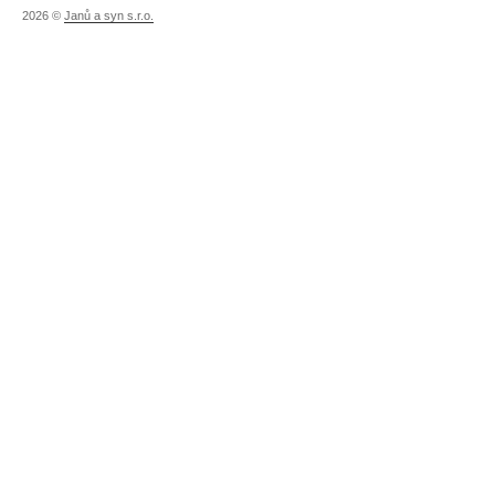
2026 ©
Janů a syn s.r.o.