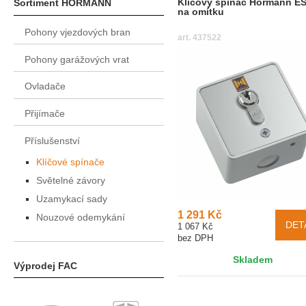
Klíčový spínač Hörmann E
Sortiment HÖRMANN
na omítku
Pohony vjezdových bran
art. 437522
Pohony garážových vrat
Ovladače
Přijímače
Příslušenství
Klíčové spínače
Světelné závory
Uzamykací sady
1 291 Kč
Nouzové odemykání
DET
1 067 Kč
bez DPH
Skladem
Výprodej FAC