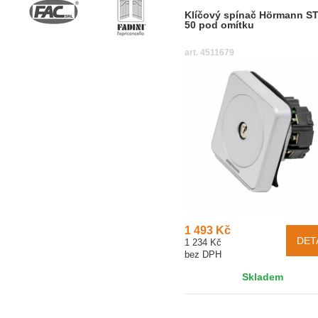
Klíčový spínač Hörmann S
50 pod omítku
art. 4511679
1 493 Kč
DET
1 234 Kč
bez DPH
Skladem