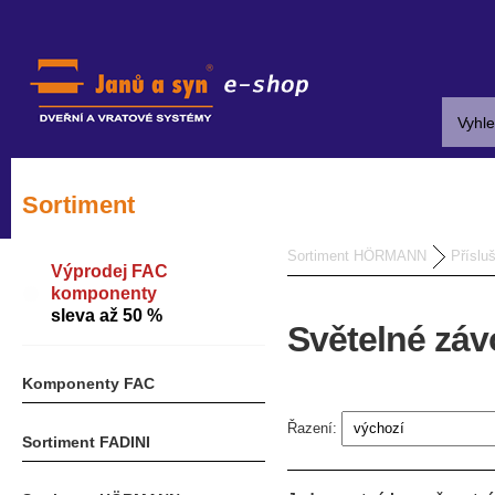
Sortiment
Sortiment HÖRMANN
Příslu
Výprodej FAC
komponenty
sleva až 50 %
Světelné záv
Komponenty FAC
Řazení:
Sortiment FADINI