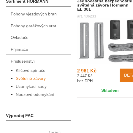
Jednocestná bezpečnostní
Sortiment HÖRMANN
světelná závora Hörmann
EL 301
Pohony vjezdových bran
art. 436233
Pohony garážových vrat
Ovladače
Přijímače
Příslušenství
Klíčové spínače
2 961 Kč
DET
2 447 Kč
Světelné závory
bez DPH
Uzamykací sady
Skladem
Nouzové odemykání
Výprodej FAC